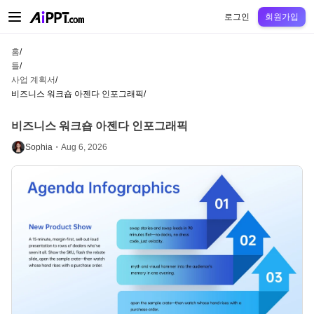
AiPPT Classic
AiPPT Flow
AiPPT Visual
정가
틀
교육
교사
대학
중학교
고등
로그인
회원가입
홈
/
틀
/
사업 계획서
/
비즈니스 워크숍 아젠다 인포그래픽
/
비즈니스 워크숍 아젠다 인포그래픽
Sophia・
Aug 6, 2026