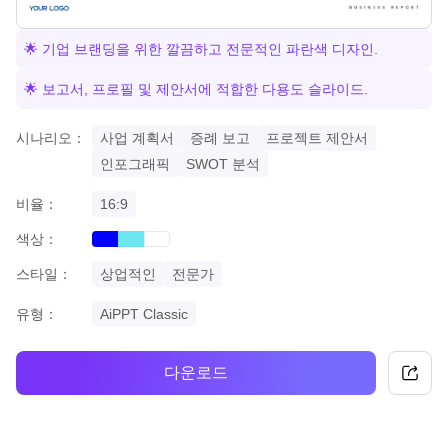
🌟 기업 브랜딩을 위한 깔끔하고 전문적인 파란색 디자인.
🌟 보고서, 프로필 및 제안서에 적합한 다용도 슬라이드.
시나리오：
사업 계획서
증례 보고
프로젝트 제안서
인포그래픽
SWOT 분석
비율：
16:9
색상：
blue
cyan
white
스타일：
상업적인
전문가
유형：
AiPPT Classic
다운로드