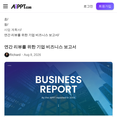
AiPPT Classic
AiPPT Flow
AiPPT Visual
정가
틀
교육
교사
대학
중학교
고등
로그인
회원가입
홈
/
틀
/
사업 계획서
/
연간 리뷰를 위한 기업 비즈니스 보고서
/
연간 리뷰를 위한 기업 비즈니스 보고서
Richard・
Aug 8, 2026