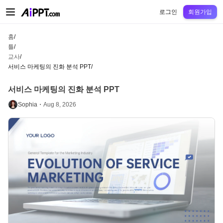
AiPPT Classic
AiPPT Flow
AiPPT Visual
정가
틀
교육
교사
대학
중학교
고등
로그인
회원가입
홈
/
틀
/
교사
/
서비스 마케팅의 진화 분석 PPT
/
서비스 마케팅의 진화 분석 PPT
Sophia・
Aug 8, 2026