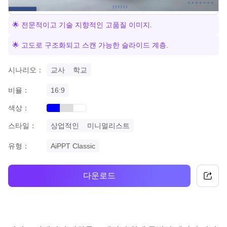
🌟 전문적이고 기술 지향적인 고품질 이미지.
🌟 고도로 구조화되고 스캔 가능한 슬라이드 계층.
시나리오：
교사
학교
비율：
16:9
색상：
blue
grey
white
스타일：
상업적인
미니멀리스트
유형：
AiPPT Classic
다운로드