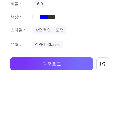
비율：
16:9
색상：
blue
black
white
스타일：
상업적인
모던
유형：
AiPPT Classic
다운로드