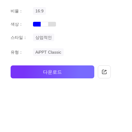
비율：
16:9
색상：
blue
grey
white
스타일：
상업적인
유형：
AiPPT Classic
다운로드