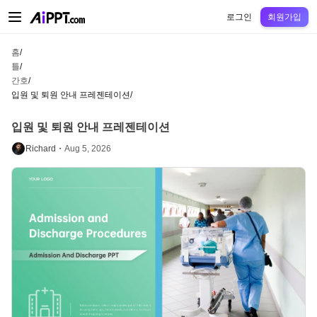
AiPPT Classic
AiPPT Flow
AiPPT Visual
정가
틀
교육
교사
대학
중학교
고등
로그인
회원가입
홈
/
틀
/
간호
/
입원 및 퇴원 안내 프레젠테이션
/
입원 및 퇴원 안내 프레젠테이션
Richard・
Aug 5, 2026