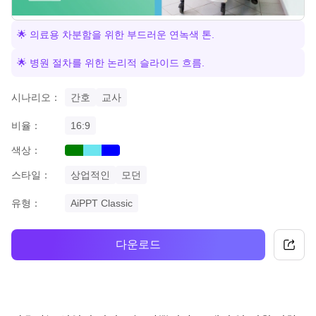
🌟 의료용 차분함을 위한 부드러운 연녹색 톤.
🌟 병원 절차를 위한 논리적 슬라이드 흐름.
시나리오：
간호
교사
비율：
16:9
색상：
green
cyan
blue
스타일：
상업적인
모던
유형：
AiPPT Classic
다운로드