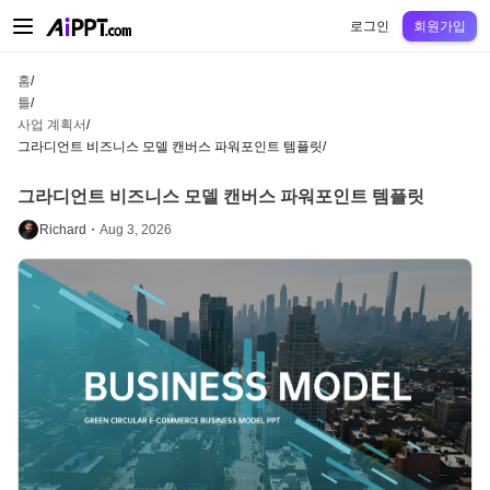
AiPPT Classic
AiPPT Flow
AiPPT Visual
정가
틀
교육
교사
대학
중학교
고등
로그인
회원가입
홈
/
틀
/
사업 계획서
/
그라디언트 비즈니스 모델 캔버스 파워포인트 템플릿
/
그라디언트 비즈니스 모델 캔버스 파워포인트 템플릿
Richard・
Aug 3, 2026