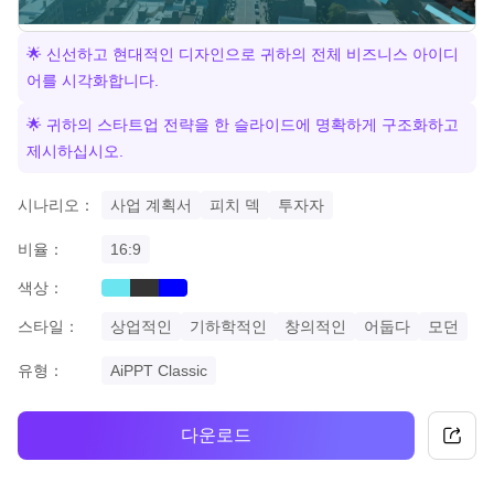
🌟 신선하고 현대적인 디자인으로 귀하의 전체 비즈니스 아이디
어를 시각화합니다.
🌟 귀하의 스타트업 전략을 한 슬라이드에 명확하게 구조화하고
제시하십시오.
시나리오：
사업 계획서
피치 덱
투자자
비율：
16:9
색상：
cyan
black
blue
스타일：
상업적인
기하학적인
창의적인
어둡다
모던
유형：
AiPPT Classic
다운로드