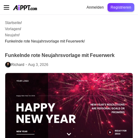
AiPPT Classic
AiPPT Flow
AiPPT Visual
Preise
Vorlagen
Bildung
Lehrkraft
U
Anmelden
Registrieren
Startseite
/
Vorlagen
/
Neujahr
/
Funkelnde rote Neujahrsvorlage mit Feuerwerk
/
Funkelnde rote Neujahrsvorlage mit Feuerwerk
Richard・
Aug 3, 2026