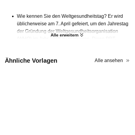
Wie kennen Sie den Weltgesundheitstag? Er wird
üblicherweise am 7. April gefeiert, um den Jahrestag
der Gründung der Weltgesundheitsorganisation
Alle erweitern
(WHO) im Jahr 1948 zu markieren. Diese PPT-
Vorlage ist speziell dafür entworfen, dieses wichtige
Ereignis vorzustellen. Gesundheitsfachkräfte, Lehrer
Ähnliche Vorlagen
Alle ansehen
und politische Entscheidungsträger können sie
nutzen, um das Bewusstsein für Gesundheit zu
schärfen oder wichtige Themen der öffentlichen
Gesundheit hervorzuheben. Mit Blau als Hauptfarbe
vermittelt diese Vorlage einen klaren Ton. Durch die
strukturierten Rasterlayouts können alle Botschaften
sowohl logisch als auch gut lesbar organisiert
werden. Es ist offensichtlich, dass es mehrere
Bildplatzhalter gibt, an denen Sie die relevanteren
Illustrationen austauschen können, um das Thema