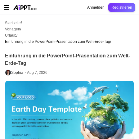
AiPPT Classic
AiPPT Flow
AiPPT Visual
Preise
Vorlagen
Bildung
Lehrkraft
U
Anmelden
Registrieren
Startseite
/
Vorlagen
/
Urlaub
/
Einführung in die PowerPoint-Präsentation zum Welt-Erde-Tag
/
Einführung in die PowerPoint-Präsentation zum Welt-
Erde-Tag
Sophia・
Aug 7, 2026