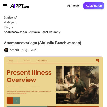
AiPPT Classic
AiPPT Flow
AiPPT Visual
Preise
Vorlagen
Bildung
Lehrkraft
U
Anmelden
Registrieren
Startseite
/
Vorlagen
/
Pflege
/
Anamnesevorlage (Aktuelle Beschwerden)
/
Anamnesevorlage (Aktuelle Beschwerden)
Richard・
Aug 6, 2026