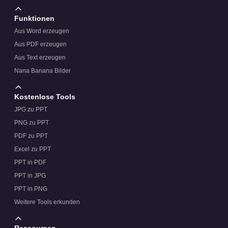
Funktionen
Ist diese Vorlage in Google Präsentationen verfügbar?
Aus Word erzeugen
Aus PDF erzeugen
Aus Text erzeugen
Nana Banana Bilder
Kostenlose Tools
JPG zu PPT
PNG zu PPT
PDF zu PPT
Excel zu PPT
PPT in PDF
PPT in JPG
PPT in PNG
Weitere Tools erkunden
Ressourcen