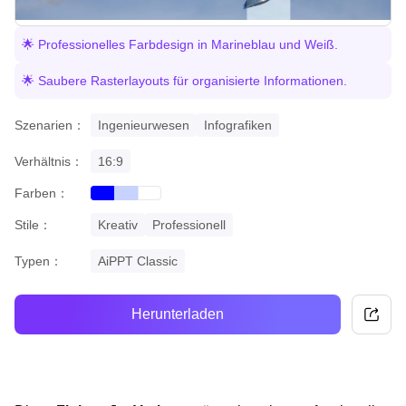
🌟 Professionelles Farbdesign in Marineblau und Weiß.
🌟 Saubere Rasterlayouts für organisierte Informationen.
Szenarien：
Ingenieurwesen
Infografiken
Verhältnis：
16:9
Farben：
blue
gradient
white
Stile：
Kreativ
Professionell
Typen：
AiPPT Classic
Herunterladen