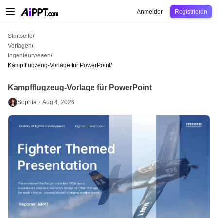
AiPPT Classic
AiPPT Flow
AiPPT Visual
Preise
Vorlagen
Bildung
Lehrkraft
U
Anmelden
Registrieren
Startseite
/
Vorlagen
/
Ingenieurwesen
/
Kampfflugzeug-Vorlage für PowerPoint
/
Kampfflugzeug-Vorlage für PowerPoint
Sophia・
Aug 4, 2026