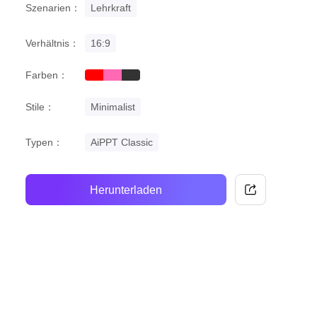
Szenarien：
Lehrkraft
Verhältnis：
16:9
Farben：
red
pink
black
Stile：
Minimalist
Typen：
AiPPT Classic
Herunterladen