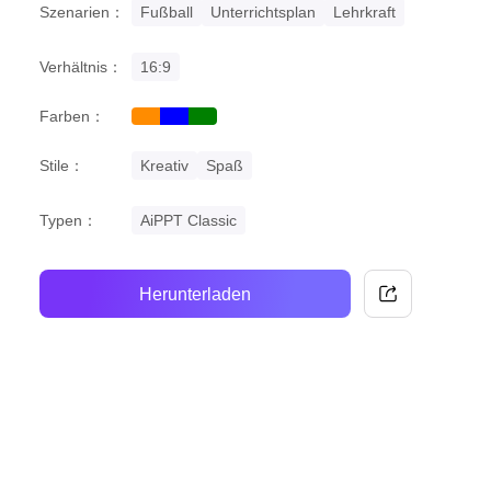
Szenarien：
Fußball
Unterrichtsplan
Lehrkraft
Verhältnis：
16:9
Farben：
orange
blue
green
Stile：
Kreativ
Spaß
Typen：
AiPPT Classic
Herunterladen