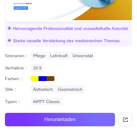
🌟 Hervorragende Professionalität und unzweifelhafte Autorität.
🌟 Starke visuelle Verstärkung des medizinischen Themas.
Szenarien：
Pflege
Lehrkraft
Universität
Verhältnis：
16:9
Farben：
yellow
blue
brown
Stile：
Ästhetisch
Geometrisch
Typen：
AiPPT Classic
Herunterladen