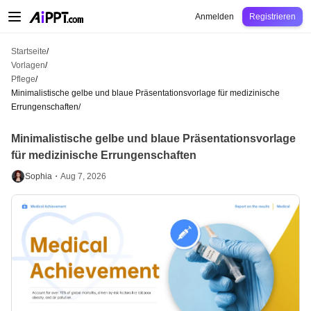
AiPPT Classic
AiPPT Flow
AiPPT Visual
Preise
Vorlagen
Bildung
Lehrkraft
U
Anmelden
Registrieren
Startseite
/
Vorlagen
/
Pflege
/
Minimalistische gelbe und blaue Präsentationsvorlage für medizinische
Errungenschaften
/
Minimalistische gelbe und blaue Präsentationsvorlage
für medizinische Errungenschaften
Sophia・
Aug 7, 2026