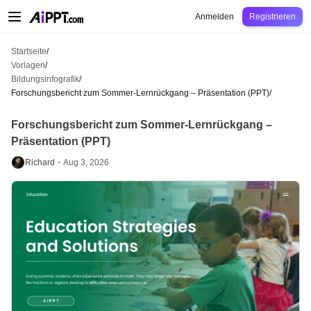
AiPPT Classic
AiPPT Flow
AiPPT Visual
Preise
Vorlagen
Bildung
Lehrkraft
U
Anmelden
Registrieren
Startseite
/
Vorlagen
/
Bildungsinfografik
/
Forschungsbericht zum Sommer-Lernrückgang – Präsentation (PPT)
/
Forschungsbericht zum Sommer-Lernrückgang –
Präsentation (PPT)
Richard・
Aug 3, 2026