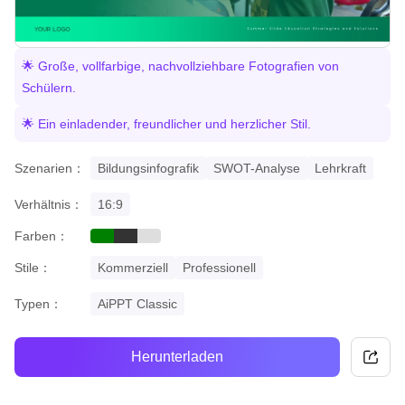
🌟 Große, vollfarbige, nachvollziehbare Fotografien von
Schülern.
🌟 Ein einladender, freundlicher und herzlicher Stil.
Szenarien：
Bildungsinfografik
SWOT-Analyse
Lehrkraft
Verhältnis：
16:9
Farben：
green
black
grey
Stile：
Kommerziell
Professionell
Typen：
AiPPT Classic
Herunterladen