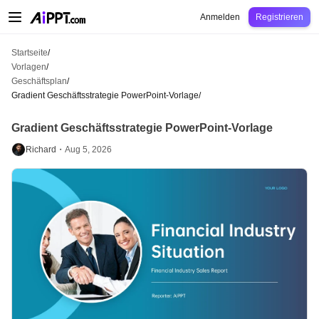
AiPPT Classic
AiPPT Flow
AiPPT Visual
Preise
Vorlagen
Bildung
Lehrkraft
U
Anmelden
Registrieren
Startseite
/
Vorlagen
/
Geschäftsplan
/
Gradient Geschäftsstrategie PowerPoint-Vorlage
/
Gradient Geschäftsstrategie PowerPoint-Vorlage
Richard・
Aug 5, 2026