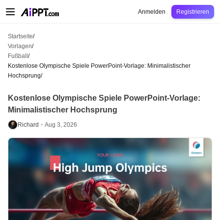
AiPPT Classic
AiPPT Flow
AiPPT Visual
Preise
Vorlagen
Bildung
Lehrkraft
U
Anmelden
Registrieren
Startseite
/
Vorlagen
/
Fußball
/
Kostenlose Olympische Spiele PowerPoint-Vorlage: Minimalistischer
Hochsprung
/
Kostenlose Olympische Spiele PowerPoint-Vorlage:
Minimalistischer Hochsprung
Richard・
Aug 3, 2026