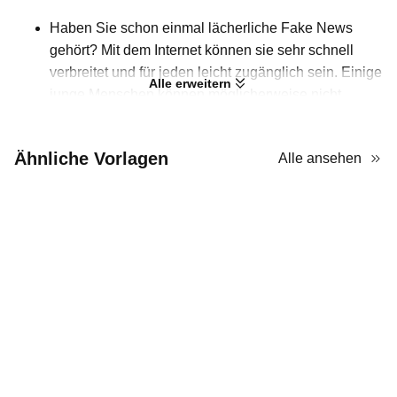
Haben Sie schon einmal lächerliche Fake News
gehört? Mit dem Internet können sie sehr schnell
verbreitet und für jeden leicht zugänglich sein. Einige
Alle erweitern
junge Menschen können möglicherweise nicht
unterscheiden, ob die Nachrichten falsch oder wahr
sind. Daher müssen Sie als Lehrer möglicherweise
Ähnliche Vorlagen
Alle ansehen
die Verantwortung übernehmen, Ihren Schülern
beizubringen, wie man Fake News erkennt.
Hier sind 10 Fake-News-Infografiken, die Sie beim
Unterricht nutzen können. Diese Vorlagen
verwenden animierte Nachrichtenbilder, strukturierte
Textfelder und fettgedruckte Überschriften, um Ihnen
eine klare Erklärung zu erleichtern. Mit den
Infografiken können Sie Zeit bei der Sammlung der
Illustrationen und der Gestaltung der passenden
Textfelder sparen. Laden Sie sie kostenlos von
AiPPT herunter und bereiten Sie Ihren Unterricht gut