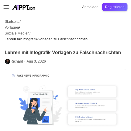
AiPPT Classic
AiPPT Flow
AiPPT Visual
Preise
Vorlagen
Bildung
Lehrkraft
U
Anmelden
Registrieren
Startseite
/
Vorlagen
/
Soziale Medien
/
Lehren mit Infografik-Vorlagen zu Falschnachrichten
/
Lehren mit Infografik-Vorlagen zu Falschnachrichten
Richard・
Aug 3, 2026