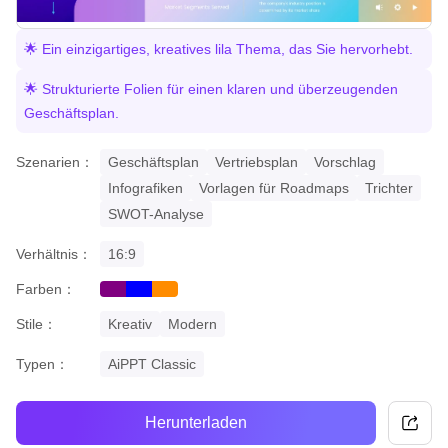
🌟 Ein einzigartiges, kreatives lila Thema, das Sie hervorhebt.
🌟 Strukturierte Folien für einen klaren und überzeugenden
Geschäftsplan.
Szenarien：
Geschäftsplan
Vertriebsplan
Vorschlag
Infografiken
Vorlagen für Roadmaps
Trichter
SWOT-Analyse
Verhältnis：
16:9
Farben：
purple
blue
orange
Stile：
Kreativ
Modern
Typen：
AiPPT Classic
Herunterladen