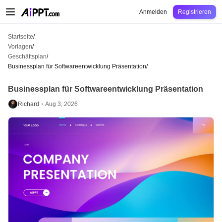
AiPPT Classic
AiPPT Flow
AiPPT Visual
Preise
Vorlagen
Bildung
Lehrkraft
U
Anmelden
Registrieren
Startseite
/
Vorlagen
/
Geschäftsplan
/
Businessplan für Softwareentwicklung Präsentation
/
Businessplan für Softwareentwicklung Präsentation
Richard・
Aug 3, 2026