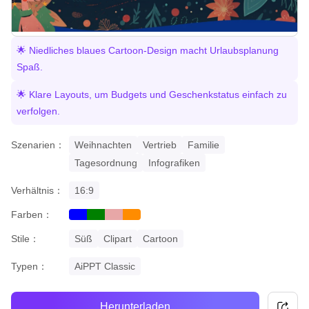
🌟 Niedliches blaues Cartoon-Design macht Urlaubsplanung
Spaß.
🌟 Klare Layouts, um Budgets und Geschenkstatus einfach zu
verfolgen.
Szenarien：
Weihnachten
Vertrieb
Familie
Tagesordnung
Infografiken
Verhältnis：
16:9
Farben：
blue
green
pastel
orange
Stile：
Süß
Clipart
Cartoon
Typen：
AiPPT Classic
Herunterladen