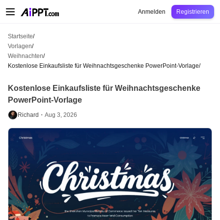
AiPPT Classic
AiPPT Flow
AiPPT Visual
Preise
Vorlagen
Bildung
Lehrkraft
U
Anmelden
Registrieren
Startseite
/
Vorlagen
/
Weihnachten
/
Kostenlose Einkaufsliste für Weihnachtsgeschenke PowerPoint-Vorlage
/
Kostenlose Einkaufsliste für Weihnachtsgeschenke
PowerPoint-Vorlage
Richard・
Aug 3, 2026