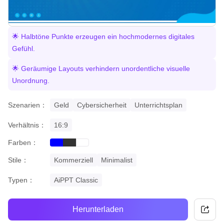
🌟 Halbtöne Punkte erzeugen ein hochmodernes digitales
Gefühl.
🌟 Geräumige Layouts verhindern unordentliche visuelle
Unordnung.
Szenarien：
Geld
Cybersicherheit
Unterrichtsplan
Verhältnis：
16:9
Farben：
blue
black
white
Stile：
Kommerziell
Minimalist
Typen：
AiPPT Classic
Herunterladen