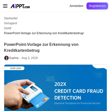
AiPPT Classic
AiPPT Flow
AiPPT Visual
Preise
Vorlagen
Bildung
Lehrkraft
U
Anmelden
Registrieren
Startseite
/
Vorlagen
/
Geld
/
PowerPoint-Vorlage zur Erkennung von Kreditkartenbetrug
/
PowerPoint-Vorlage zur Erkennung von
Kreditkartenbetrug
Sophia・
Aug 3, 2026