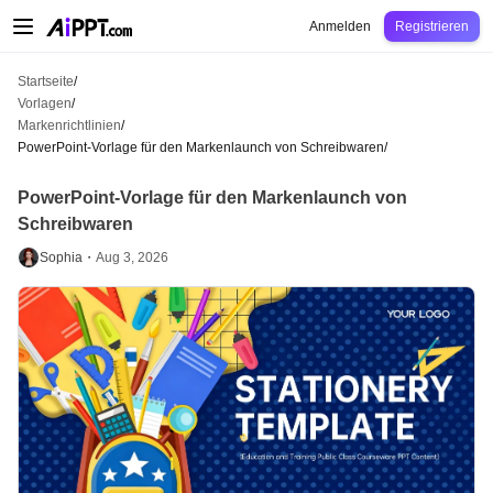
AiPPT Classic
AiPPT Flow
AiPPT Visual
Preise
Vorlagen
Bildung
Lehrkraft
U
Anmelden
Registrieren
Startseite
/
Vorlagen
/
Markenrichtlinien
/
PowerPoint-Vorlage für den Markenlaunch von Schreibwaren
/
PowerPoint-Vorlage für den Markenlaunch von
Schreibwaren
Sophia・
Aug 3, 2026