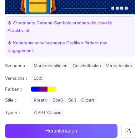
🌟 Charmante Cartoon-Symbole erhöhen die visuelle
Attraktivität.
🌟 Kohärente schulbezogene Grafiken fördern das
Engagement.
Szenarien：
Markenrichtlinien
Geschäftsplan
Vertriebsplan
Verhältnis：
16:9
Farben：
blue
purple
yellow
Stile：
Kreativ
Spaß
Süß
Clipart
Typen：
AiPPT Classic
Herunterladen