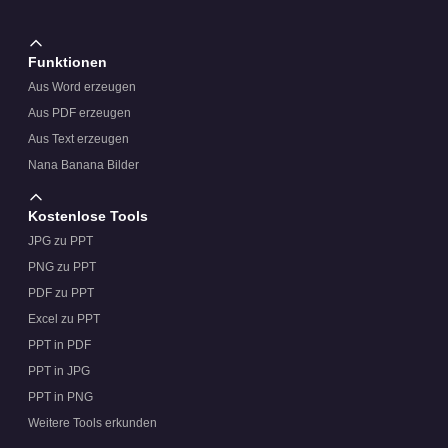
unruhig?
Funktionen
Wie sind die Bildplatzhalter angeordnet?
Aus Word erzeugen
Aus PDF erzeugen
Aus Text erzeugen
Ist der Typografiestil modern oder traditionell?
Nana Banana Bilder
Kostenlose Tools
JPG zu PPT
Ist der gesamte Designstil für verschiedene Branchen
flexibel?
PNG zu PPT
PDF zu PPT
Excel zu PPT
PPT in PDF
Ist diese PowerPoint-Vorlage für Führungskräfte
kostenlos zum Download?
PPT in JPG
PPT in PNG
Weitere Tools erkunden