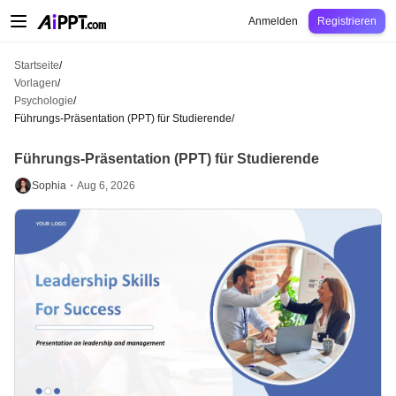
AiPPT Classic
AiPPT Flow
AiPPT Visual
Preise
Vorlagen
Bildung
Lehrkraft
U
Anmelden
Registrieren
Startseite
/
Vorlagen
/
Psychologie
/
Führungs-Präsentation (PPT) für Studierende
/
Führungs-Präsentation (PPT) für Studierende
Sophia・
Aug 6, 2026