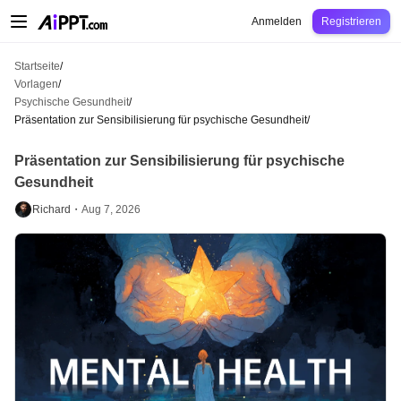
AiPPT Classic
AiPPT Flow
AiPPT Visual
Preise
Vorlagen
Bildung
Lehrkraft
U
Anmelden
Registrieren
Startseite
/
Vorlagen
/
Psychische Gesundheit
/
Präsentation zur Sensibilisierung für psychische Gesundheit
/
Präsentation zur Sensibilisierung für psychische
Gesundheit
Richard・
Aug 7, 2026