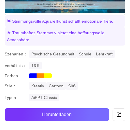
🌟 Stimmungsvolle Aquarellkunst schafft emotionale Tiefe.
🌟 Traumhaftes Sternmotiv bietet eine hoffnungsvolle
Atmosphäre.
Szenarien：
Psychische Gesundheit
Schule
Lehrkraft
Verhältnis：
16:9
Farben：
blue
orange
yellow
Stile：
Kreativ
Cartoon
Süß
Typen：
AiPPT Classic
Herunterladen