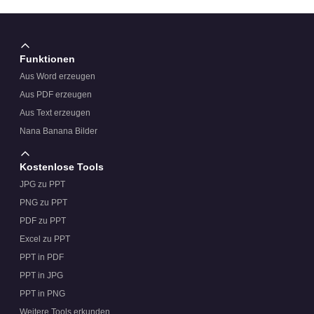
Sind die „Sternenstaub“-Partikel am unteren Rand bei
langen Texten ablenkend?
Funktionen
Aus Word erzeugen
Kann ich Fotos hinzufügen, ohne die künstlerische
Aus PDF erzeugen
Wirkung zu beeinträchtigen?
Aus Text erzeugen
Nana Banana Bilder
Kostenlose Tools
JPG zu PPT
PNG zu PPT
PDF zu PPT
Excel zu PPT
PPT in PDF
PPT in JPG
PPT in PNG
Weitere Tools erkunden