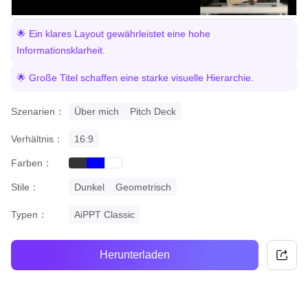
🌟 Ein klares Layout gewährleistet eine hohe
Informationsklarheit.
🌟 Große Titel schaffen eine starke visuelle Hierarchie.
Szenarien：
Über mich
Pitch Deck
Verhältnis：
16:9
Farben：
black
blue
white
Stile：
Dunkel
Geometrisch
Typen：
AiPPT Classic
Herunterladen