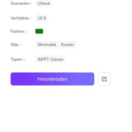
Szenarien：
Urlaub
Verhältnis：
16:9
Farben：
green
Stile：
Minimalist
Kreativ
Typen：
AiPPT Classic
Herunterladen