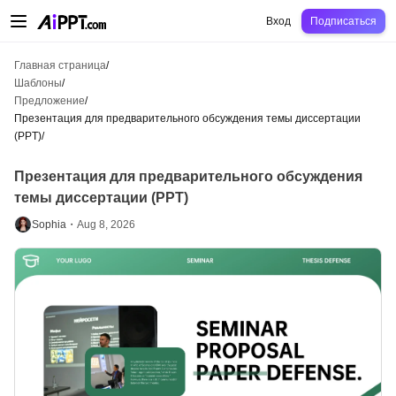
AiPPT Classic
AiPPT Flow
AiPPT Visual
Цены
Шаблоны
Образование
Уч
Вход
Подписаться
Главная страница
/
Шаблоны
/
Предложение
/
Презентация для предварительного обсуждения темы диссертации
(PPT)
/
Презентация для предварительного обсуждения
темы диссертации (PPT)
Sophia・
Aug 8, 2026