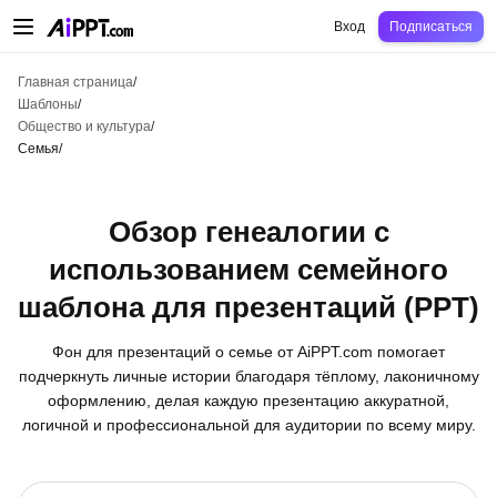
AiPPT Classic
AiPPT Flow
AiPPT Visual
Цены
Шаблоны
Образование
Уч
Вход
Подписаться
Главная страница
/
Шаблоны
/
Общество и культура
/
Семья
/
Обзор генеалогии с
использованием семейного
шаблона для презентаций (PPT)
Фон для презентаций о семье от AiPPT.com помогает
подчеркнуть личные истории благодаря тёплому, лаконичному
оформлению, делая каждую презентацию аккуратной,
логичной и профессиональной для аудитории по всему миру.