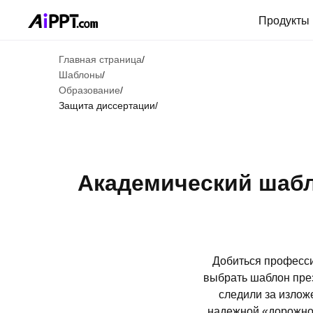
Продукты
Главная страница
/
Шаблоны
/
Образование
/
Защита диссертации
/
Академический шабл
Добиться професси
выбрать шаблон пре
следили за излож
надежной «дорожной