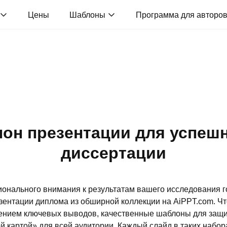
Цены
Шаблоны
Программа для авторо
он презентации для успеш
диссертации
онального внимания к результатам вашего исследования г
зентации диплома из обширной коллекции на AiPPT.com. Чт
ением ключевых выводов, качественные шаблоны для защ
 картой» для всей аудитории. Каждый слайд в таких набор