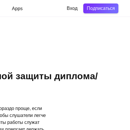
Подписаться
в
Apps
Вход
ной защиты диплома/
ораздо проще, если
обы слушатели легче
иты работы служат
ах помогает держать