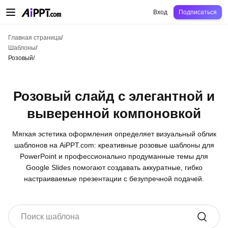
AiPPT Classic
AiPPT Flow
AiPPT Visual
Цены
Шаблоны
Образование
Уч
Вход
Подписаться
Главная страница
/
Шаблоны
/
Розовый
/
Розовый слайд с элегантной и
выверенной компоновкой
Мягкая эстетика оформления определяет визуальный облик
шаблонов на AiPPT.com: креативные розовые шаблоны для
PowerPoint и профессионально продуманные темы для
Google Slides помогают создавать аккуратные, гибко
настраиваемые презентации с безупречной подачей.