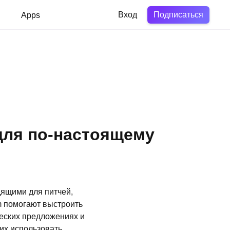
Подписаться
в
Apps
Вход
для по‑настоящему
дящими для питчей,
m помогают выстроить
ческих предложениях и
их использовать.