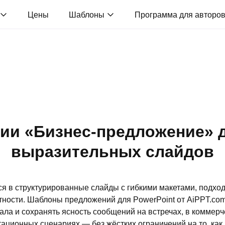
Цены
Шаблоны
Программа для авторо
ии «Бизнес‑предложение» 
выразительных слайдов
 в структурированные слайды с гибкими макетами, подхо
тности. Шаблоны предложений для PowerPoint от AiPPT.co
ала и сохранять ясность сообщений на встречах, в коммер
ационных сценариях — без жёстких ограничений на то, как 