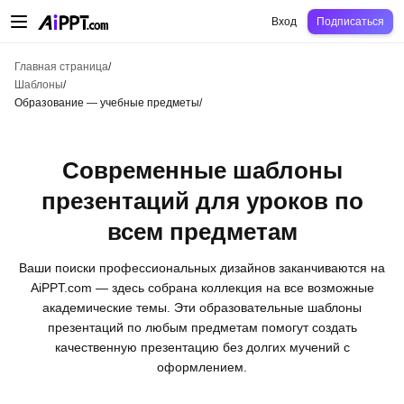
AiPPT Classic
AiPPT Flow
AiPPT Visual
Цены
Шаблоны
Образование
Уч
Вход
Подписаться
Главная страница
/
Шаблоны
/
Образование — учебные предметы
/
Современные шаблоны
презентаций для уроков по
всем предметам
Ваши поиски профессиональных дизайнов заканчиваются на
AiPPT.com — здесь собрана коллекция на все возможные
академические темы. Эти образовательные шаблоны
презентаций по любым предметам помогут создать
качественную презентацию без долгих мучений с
оформлением.