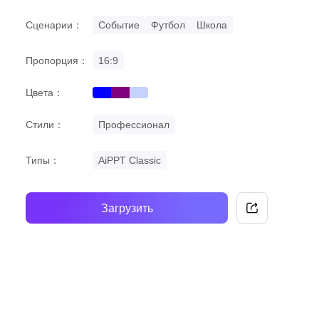
Сценарии：
Событие
Футбол
Школа
Пропорция：
16:9
Цвета：
blue
purple
gradient
Стили：
Профессионал
Типы：
AiPPT Classic
Загрузить