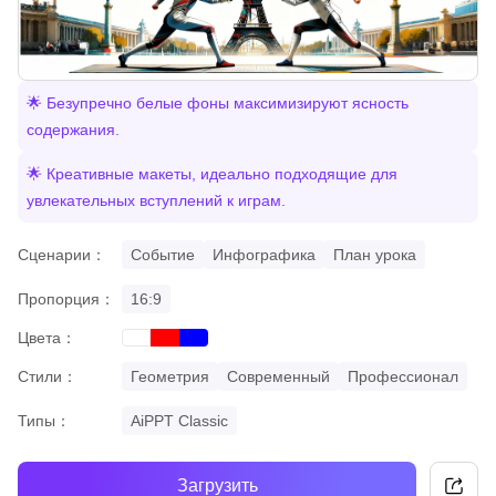
🌟 Безупречно белые фоны максимизируют ясность
содержания.
🌟 Креативные макеты, идеально подходящие для
увлекательных вступлений к играм.
Сценарии：
Событие
Инфографика
План урока
Пропорция：
16:9
Цвета：
red
blue
white
Стили：
Геометрия
Современный
Профессионал
Типы：
AiPPT Classic
Загрузить