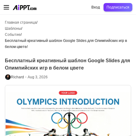
AiPPT Classic
AiPPT Flow
AiPPT Visual
Цены
Шаблоны
Образование
Уч
Вход
Подписаться
Главная страница
/
Шаблоны
/
Событие
/
Бесплатный креативный шаблон Google Slides для Олимпийских игр в
белом цвете
/
Бесплатный креативный шаблон Google Slides для
Олимпийских игр в белом цвете
Richard・
Aug 3, 2026