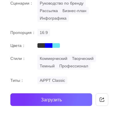
Сценарии：
Руководство по бренду
Рассылка
Бизнес-план
Инфографика
Пропорция：
16:9
Цвета：
black
blue
cyan
Стили：
Коммерческий
Творческий
Темный
Профессионал
Типы：
AiPPT Classic
Загрузить