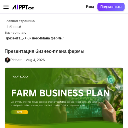
AiPPT Classic
AiPPT Flow
AiPPT Visual
Цены
Шаблоны
Образование
Уч
Вход
Подписаться
Главная страница
/
Шаблоны
/
Бизнес-план
/
Презентация бизнес-плана фермы
/
Презентация бизнес-плана фермы
Richard・
Aug 4, 2026