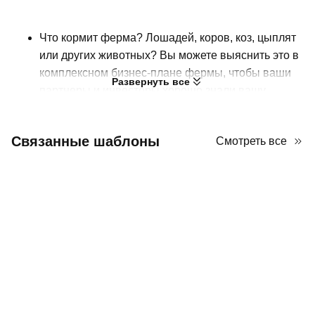
Что кормит ферма? Лошадей, коров, коз, цыплят
или других животных? Вы можете выяснить это в
комплексном бизнес-плане фермы, чтобы ваши
Развернуть все
партнеры и инвесторы хорошо знали вашу
ферму. Подготовьте его с помощью этого PPT
шаблона, который сочетает в себе естественную
Связанные шаблоны
Смотреть все
зеленую палитру с изображениями в техно-стиле.
Такое сочетание предполагает высокий уровень
автоматизации на ферме, позволяя другим не
беспокоиться о производстве. Поскольку имеется
несколько заполнителей для изображений, вы
можете заменить их реальными фотографиями
вашей фермы, чтобы произвести впечатление на
аудиторию и сделать этот бизнес-план фермы
более надежным.
Представьте профессиональный и впечатляющий