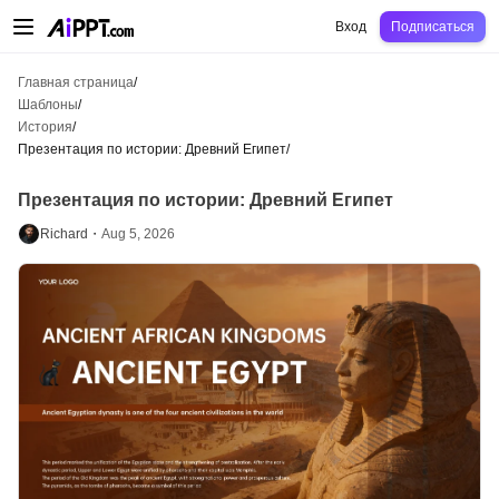
AiPPT Classic
AiPPT Flow
AiPPT Visual
Цены
Шаблоны
Образование
Уч
Вход
Подписаться
Главная страница
/
Шаблоны
/
История
/
Презентация по истории: Древний Египет
/
Презентация по истории: Древний Египет
Richard・
Aug 5, 2026