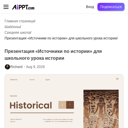
AiPPT Classic
AiPPT Flow
AiPPT Visual
Цены
Шаблоны
Образование
Уч
Вход
Подписаться
Главная страница
/
Шаблоны
/
Средняя школа
/
Презентация «Источники по истории» для школьного урока истории
/
Презентация «Источники по истории» для
школьного урока истории
Richard・
Aug 9, 2026