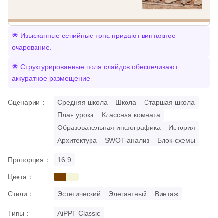
🌟 Изысканные сепийные тона придают винтажное
очарование.
🌟 Структурированные поля слайдов обеспечивают
аккуратное размещение.
Сценарии：
Средняя школа
Школа
Старшая школа
План урока
Классная комната
Образовательная инфографика
История
Архитектура
SWOT-анализ
Блок-схемы
Пропорция：
16:9
Цвета：
brown
beige
Стили：
Эстетический
Элегантный
Винтаж
Типы：
AiPPT Classic