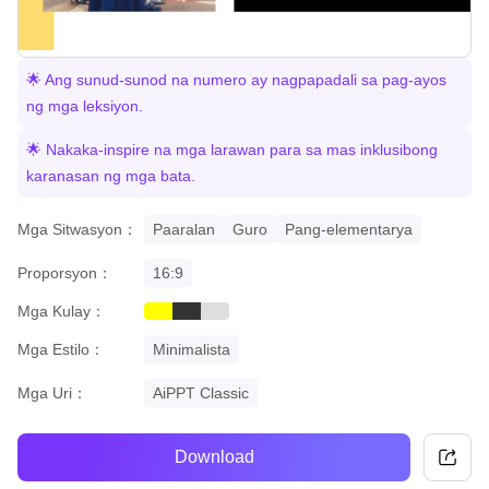
🌟 Ang sunud-sunod na numero ay nagpapadali sa pag-ayos
ng mga leksiyon.
🌟 Nakaka-inspire na mga larawan para sa mas inklusibong
karanasan ng mga bata.
Mga Sitwasyon：
Paaralan
Guro
Pang-elementarya
Proporsyon：
16:9
Mga Kulay：
yellow
black
grey
Mga Estilo：
Minimalista
Mga Uri：
AiPPT Classic
Download