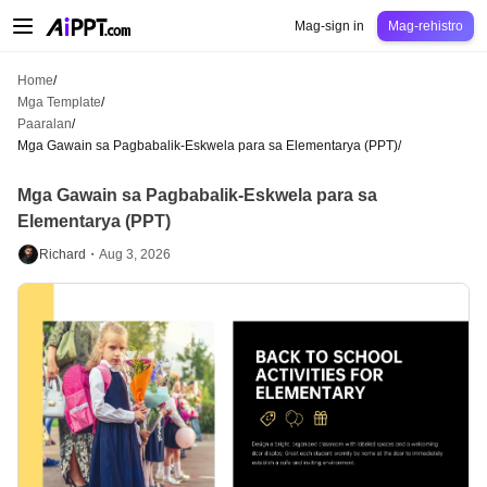
AiPPT Classic
AiPPT Flow
AiPPT Visual
Pagpepresyo
Mga Template
Eduk
Mag-sign in
Mag-rehistro
Home
/
Mga Template
/
Paaralan
/
Mga Gawain sa Pagbabalik-Eskwela para sa Elementarya (PPT)
/
Mga Gawain sa Pagbabalik-Eskwela para sa
Elementarya (PPT)
Richard・
Aug 3, 2026