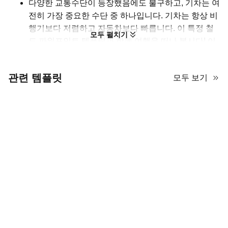
다양한 교통수단이 등장했음에도 불구하고, 기차는 여
전히 가장 중요한 수단 중 하나입니다. 기차는 항상 비
행기보다 저렴하고 자동차보다 빠릅니다. 이 특정 철
모두 펼치기
도 파워포인트 템플릿과 함께 여행을 떠나 봅시다! 이
템플릿은 철도 노선과 장비 안전, 그리고 차량 교환 작
업과 같은 정보를 포함하고 있어 신입 직원에게 철도
관련 템플릿
모두 보기
역 규칙을 소개하는 데 매우 적합합니다. 또한 기차 사
진을 사용하면 청중에게 이 발표가 철도에 관한 것임
을 항상 상기시켜 줍니다.
직원 교육 외에도, 학교 교사라면 이 템플릿을 교통수
단 발표 템플릿으로 사용하여 학생들에게 주요 교통수
단 중 하나인 기차를 소개할 수 있습니다. 이 다용도 템
플릿을 AiPPT에서 무료로 사용해 보세요!
철도역 PPT 발표 최적화하기
이 템플릿은 고대비 그레이스케일 사진과 기술적 명확성을 강조하