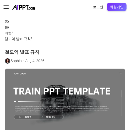
AiPPT Classic
AiPPT Flow
AiPPT Visual
정가
틀
교육
교사
대학
중학교
고등
로그인
회원가입
홈
/
틀
/
여행
/
철도역 발표 규칙
/
철도역 발표 규칙
Sophia・
Aug 4, 2026