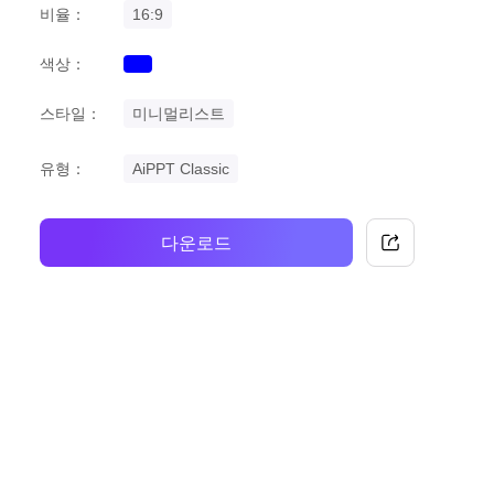
비율：
16:9
색상：
blue
스타일：
미니멀리스트
유형：
AiPPT Classic
다운로드