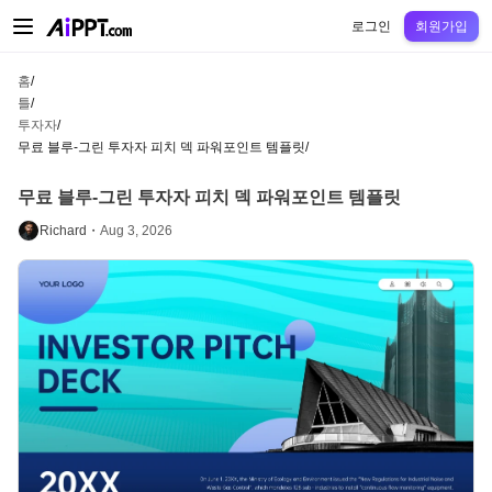
AiPPT Classic
AiPPT Flow
AiPPT Visual
정가
틀
교육
교사
대학
중학교
고등
로그인
회원가입
홈
/
틀
/
투자자
/
무료 블루-그린 투자자 피치 덱 파워포인트 템플릿
/
무료 블루-그린 투자자 피치 덱 파워포인트 템플릿
Richard・
Aug 3, 2026