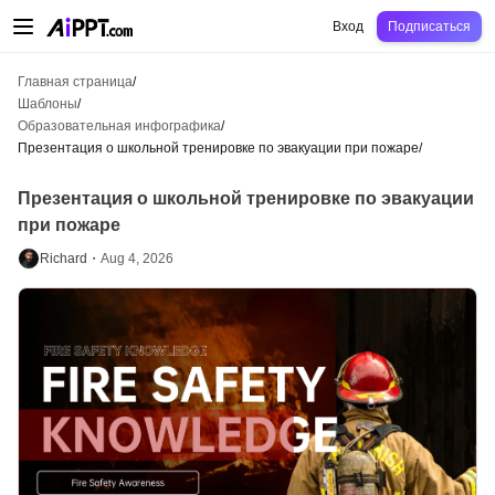
AiPPT Classic
AiPPT Flow
AiPPT Visual
Цены
Шаблоны
Образование
Уч
Вход
Подписаться
Главная страница
/
Шаблоны
/
Образовательная инфографика
/
Презентация о школьной тренировке по эвакуации при пожаре
/
Презентация о школьной тренировке по эвакуации
при пожаре
Richard・
Aug 4, 2026