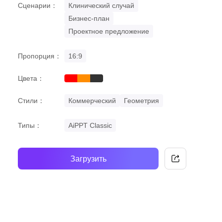
Сценарии：
Клинический случай
Бизнес-план
Проектное предложение
Пропорция：
16:9
Цвета：
red
orange
black
Стили：
Коммерческий
Геометрия
Типы：
AiPPT Classic
Загрузить