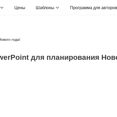
Цены
Шаблоны
Программа для авторо
Нового года
/
erPoint для планирования Нов