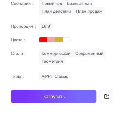
Сценарии：
Новый год
Бизнес-план
План действий
План продаж
Пропорция：
16:9
Цвета：
red
pastel
gold
white
Стили：
Коммерческий
Современный
Геометрия
Типы：
AiPPT Classic
Загрузить