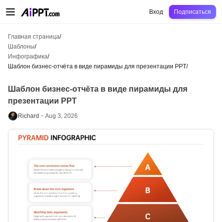
AiPPT Classic
AiPPT Flow
AiPPT Visual
Цены
Шаблоны
Образование
Уч
Вход
Подписаться
Главная страница
/
Шаблоны
/
Инфографика
/
Шаблон бизнес-отчёта в виде пирамиды для презентации PPT
/
Шаблон бизнес-отчёта в виде пирамиды для
презентации PPT
Richard・
Aug 3, 2026