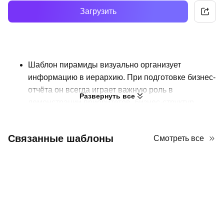
Загрузить
Шаблон пирамиды визуально организует
информацию в иерархию. При подготовке бизнес-
отчёта он всегда играет важную роль в
Развернуть все
демонстрации приоритетов, бизнес-структур,
маркетинговых воронок или любой концепции, где
данные переходят от широкой базы к конкретной
Связанные шаблоны
Смотреть все
цели. В этом файле AiPPT предлагает 10
различных шаблонов пирамид для презентаций,
включая 3-5 уровней, 3D, с закруглёнными
углами, красные, коричневые и оранжевые. В
зависимости от стиля этих инфографик пирамид,
текстовые блоки также имеют разные дизайны.
Конечно, если вы хотите добавить или удалить