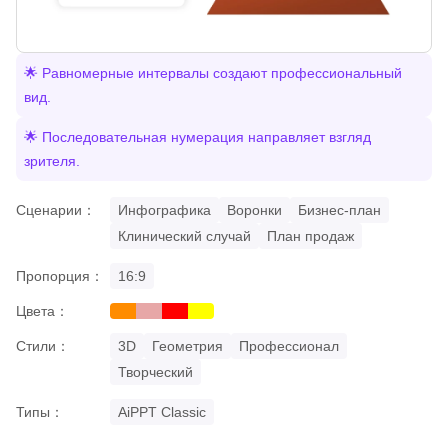
🌟 Равномерные интервалы создают профессиональный
вид.
🌟 Последовательная нумерация направляет взгляд
зрителя.
Сценарии：
Инфографика
Воронки
Бизнес-план
Клинический случай
План продаж
Пропорция：
16:9
Цвета：
orange
pastel
red
yellow
Стили：
3D
Геометрия
Профессионал
Творческий
Типы：
AiPPT Classic