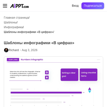
AiPPT Classic
AiPPT Flow
AiPPT Visual
Цены
Шаблоны
Образование
Уч
Вход
Подписаться
Главная страница
/
Шаблоны
/
Инфографика
/
Шаблоны инфографики «В цифрах»
/
Шаблоны инфографики «В цифрах»
Richard・
Aug 3, 2026