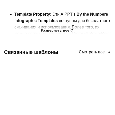
Template Property:
Эти AiPPT's
By the Numbers
Infographic Templates
доступны для бесплатного
скачивания и использования. Более того, их
Развернуть все
можно легко редактировать в Microsoft PowerPoint
и Google Slides.
Content Overview:
В этом файле вы найдете 10
Связанные шаблоны
Смотреть все
слайдов с различными диаграммами,
иллюстрирующими изменение чисел, такими как
столбчатые диаграммы, линейные графики и
круговые диаграммы.
Template Design:
Эти шаблоны используют
белый фон, украшенный фиолетовыми
элементами и ресурсами. Для создания
минималистичного вида слайды организованы с
чистыми макетами
для облегчения быстрого
восприятия данных
.