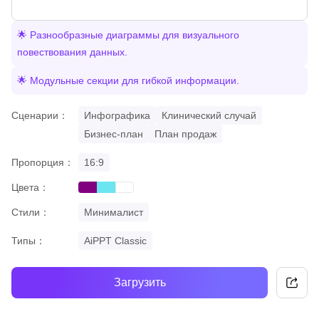
🌟 Разнообразные диаграммы для визуального
повествования данных.
🌟 Модульные секции для гибкой информации.
Сценарии：
Инфографика
Клинический случай
Бизнес-план
План продаж
Пропорция：
16:9
Цвета：
purple
cyan
white
Стили：
Минималист
Типы：
AiPPT Classic
Загрузить