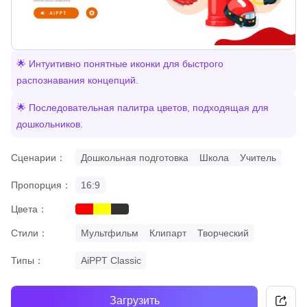
🌟 Интуитивно понятные иконки для быстрого
распознавания концепций.
🌟 Последовательная палитра цветов, подходящая для
дошкольников.
Сценарии：
Дошкольная подготовка
Школа
Учитель
Пропорция：
16:9
Цвета：
red
yellow
black
Стили：
Мультфильм
Клипарт
Творческий
Типы：
AiPPT Classic
Загрузить