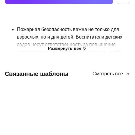
Пожарная безопасность важна не только для
взрослых, но и для детей. Воспитатели детских
садов несут ответственность за повышение
Развернуть все
осведомленности детей в этом вопросе, чтобы
помочь им избежать опасности. Однако,
поскольку дети в дошкольном возрасте невинны,
Связанные шаблоны
Смотреть все
вам, учителям, возможно, придется позволить им
играть, чтобы учиться пожарной безопасности в
детском саду. Представьте свой
профессиональный и креативный план урока по
пожарной безопасности с этим шаблоном
PowerPoint! Вы найдете мультяшные
изображения и иконки, такие как огнетушитель,
шлем, пламя, перчатки и маска, которые
соответствуют теме пожарной безопасности.