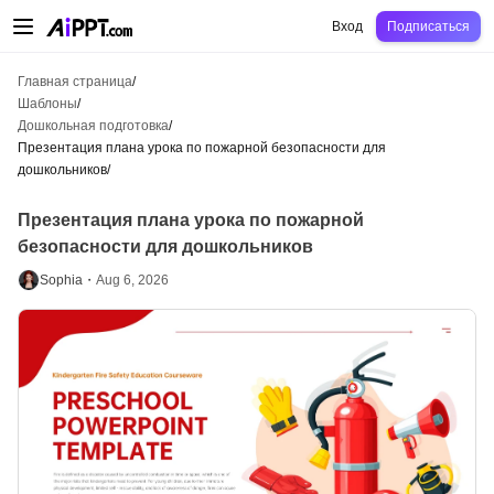
AiPPT Classic
AiPPT Flow
AiPPT Visual
Цены
Шаблоны
Образование
Уч
Вход
Подписаться
Главная страница
/
Шаблоны
/
Дошкольная подготовка
/
Презентация плана урока по пожарной безопасности для
дошкольников
/
Презентация плана урока по пожарной
безопасности для дошкольников
Sophia・
Aug 6, 2026