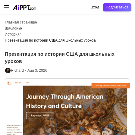
AiPPT Classic
AiPPT Flow
AiPPT Visual
Цены
Шаблоны
Образование
Уч
Вход
Подписаться
Главная страница
/
Шаблоны
/
История
/
Презентация по истории США для школьных уроков
/
Презентация по истории США для школьных
уроков
Richard・
Aug 3, 2026