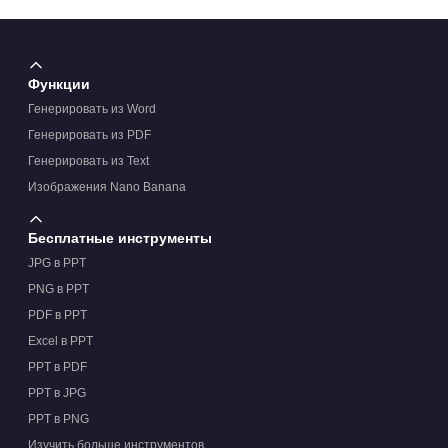
Поддерживает ли шаблон широкий формат
экрана?
Функции
Генерировать из Word
Генерировать из PDF
Генерировать из Text
Изображения Nano Banana
Бесплатные инструменты
JPG в PPT
PNG в PPT
PDF в PPT
Excel в PPT
PPT в PDF
PPT в JPG
PPT в PNG
Изучить больше инструментов