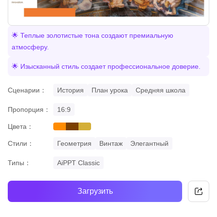
🌟 Теплые золотистые тона создают премиальную
атмосферу.
🌟 Изысканный стиль создает профессиональное доверие.
Сценарии：
История
План урока
Средняя школа
Пропорция：
16:9
Цвета：
orange
brown
gold
Стили：
Геометрия
Винтаж
Элегантный
Типы：
AiPPT Classic
Загрузить