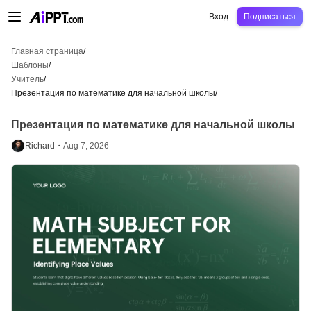
AiPPT Classic
AiPPT Flow
AiPPT Visual
Цены
Шаблоны
Образование
Уч
Вход
Подписаться
Главная страница
/
Шаблоны
/
Учитель
/
Презентация по математике для начальной школы
/
Презентация по математике для начальной школы
Richard・
Aug 7, 2026