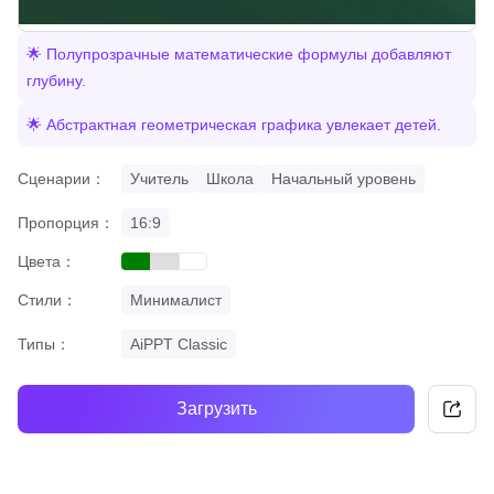
🌟 Полупрозрачные математические формулы добавляют
глубину.
🌟 Абстрактная геометрическая графика увлекает детей.
Сценарии：
Учитель
Школа
Начальный уровень
Пропорция：
16:9
Цвета：
green
grey
white
Стили：
Минималист
Типы：
AiPPT Classic
Загрузить